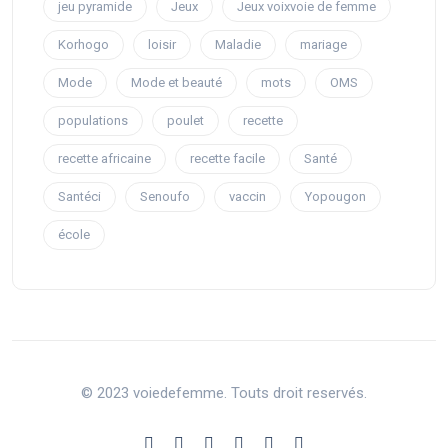
jeu pyramide
Jeux
Jeux voixvoie de femme
Korhogo
loisir
Maladie
mariage
Mode
Mode et beauté
mots
OMS
populations
poulet
recette
recette africaine
recette facile
Santé
Santéci
Senoufo
vaccin
Yopougon
école
© 2023 voiedefemme. Touts droit reservés.