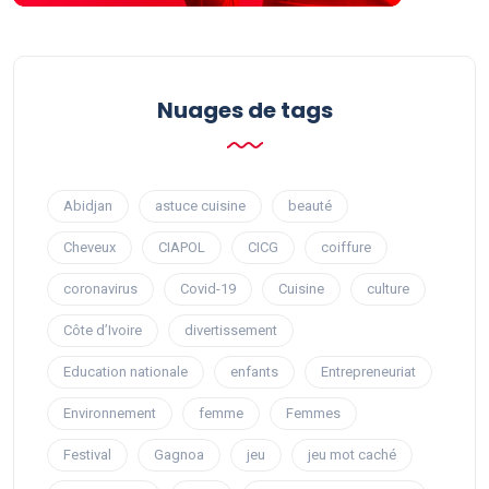
Nuages ​​de tags
Abidjan
astuce cuisine
beauté
Cheveux
CIAPOL
CICG
coiffure
coronavirus
Covid-19
Cuisine
culture
Côte d’Ivoire
divertissement
Education nationale
enfants
Entrepreneuriat
Environnement
femme
Femmes
Festival
Gagnoa
jeu
jeu mot caché