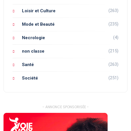
(263)
Loisir et Culture
(235)
Mode et Beauté
(4)
Necrologie
(215)
non classe
(263)
Santé
(251)
Société
- ANNONCE SPONSORISÉE -