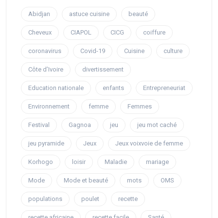
Abidjan
astuce cuisine
beauté
Cheveux
CIAPOL
CICG
coiffure
coronavirus
Covid-19
Cuisine
culture
Côte d’Ivoire
divertissement
Education nationale
enfants
Entrepreneuriat
Environnement
femme
Femmes
Festival
Gagnoa
jeu
jeu mot caché
jeu pyramide
Jeux
Jeux voixvoie de femme
Korhogo
loisir
Maladie
mariage
Mode
Mode et beauté
mots
OMS
populations
poulet
recette
recette africaine
recette facile
Santé