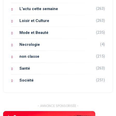
(263)
L'actu cette semaine
(263)
Loisir et Culture
(235)
Mode et Beauté
(4)
Necrologie
(215)
non classe
(263)
Santé
(251)
Société
- ANNONCE SPONSORISÉE -