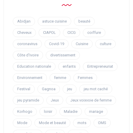
Abidjan
astuce cuisine
beauté
Cheveux
CIAPOL
CICG
coiffure
coronavirus
Covid-19
Cuisine
culture
Côte d’Ivoire
divertissement
Education nationale
enfants
Entrepreneuriat
Environnement
femme
Femmes
Festival
Gagnoa
jeu
jeu mot caché
jeu pyramide
Jeux
Jeux voixvoie de femme
Korhogo
loisir
Maladie
mariage
Mode
Mode et beauté
mots
OMS