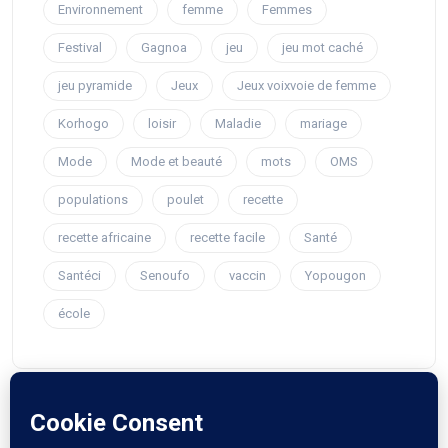
Environnement
femme
Femmes
Festival
Gagnoa
jeu
jeu mot caché
jeu pyramide
Jeux
Jeux voixvoie de femme
Korhogo
loisir
Maladie
mariage
Mode
Mode et beauté
mots
OMS
populations
poulet
recette
recette africaine
recette facile
Santé
Santéci
Senoufo
vaccin
Yopougon
école