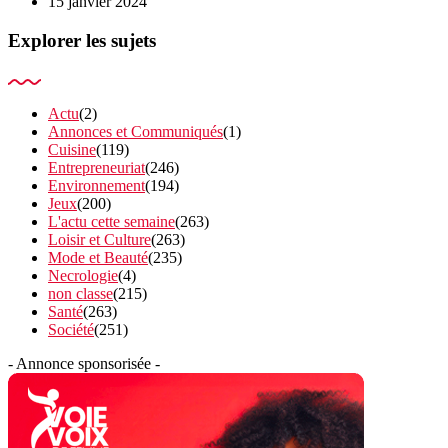
15 janvier 2024
Explorer les sujets
Actu
(2)
Annonces et Communiqués
(1)
Cuisine
(119)
Entrepreneuriat
(246)
Environnement
(194)
Jeux
(200)
L'actu cette semaine
(263)
Loisir et Culture
(263)
Mode et Beauté
(235)
Necrologie
(4)
non classe
(215)
Santé
(263)
Société
(251)
- Annonce sponsorisée -