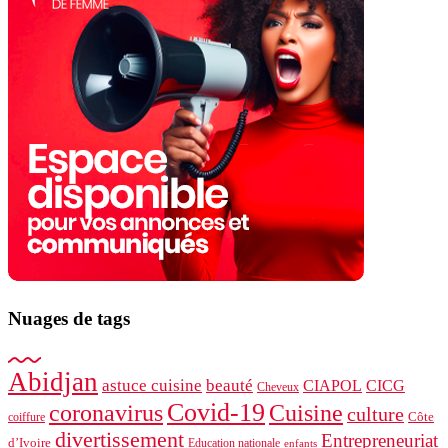
Nuages ​​de tags
Abidjan
astuce cuisine
beauté
CIAPOL
CICG
Cheveux
Covid-19
coronavirus
Cuisine
culture
Côte
coiffure
divertissement
Entrepreneuriat
d’Ivoire
Education nationale
enfants