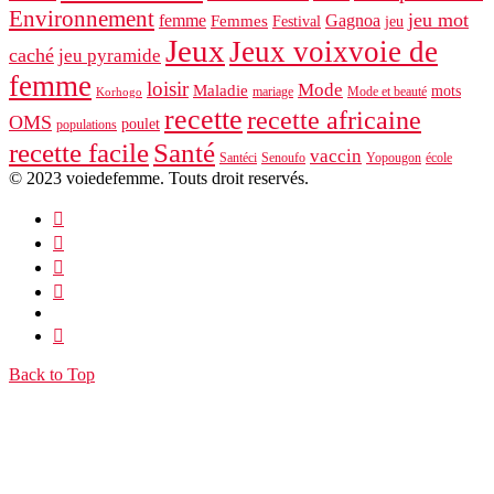
Environnement
jeu mot
femme
Gagnoa
Femmes
Festival
jeu
Jeux
Jeux voixvoie de
caché
jeu pyramide
femme
loisir
Mode
Maladie
mots
mariage
Mode et beauté
Korhogo
recette
recette africaine
OMS
poulet
populations
recette facile
Santé
vaccin
école
Santéci
Senoufo
Yopougon
© 2023 voiedefemme. Touts droit reservés.
Back to Top