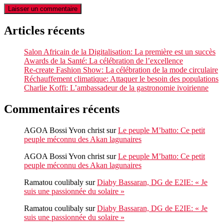
Articles récents
Salon Africain de la Digitalisation: La première est un succès
Awards de la Santé: La célébration de l’excellence
Re-create Fashion Show: La célébration de la mode circulaire
Réchauffement climatique: Attaquer le besoin des populations
Charlie Koffi: L’ambassadeur de la gastronomie ivoirienne
Commentaires récents
AGOA Bossi Yvon christ
sur
Le peuple M’batto: Ce petit
peuple méconnu des Akan lagunaires
AGOA Bossi Yvon christ
sur
Le peuple M’batto: Ce petit
peuple méconnu des Akan lagunaires
Ramatou coulibaly
sur
Diaby Bassaran, DG de E2IE: « Je
suis une passionnée du solaire »
Ramatou coulibaly
sur
Diaby Bassaran, DG de E2IE: « Je
suis une passionnée du solaire »