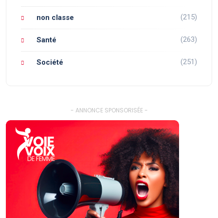
(215)
non classe
(263)
Santé
(251)
Société
- ANNONCE SPONSORISÉE -