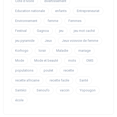
Côte d’Ivoire
divertissement
Education nationale
enfants
Entrepreneuriat
Environnement
femme
Femmes
Festival
Gagnoa
jeu
jeu mot caché
jeu pyramide
Jeux
Jeux voixvoie de femme
Korhogo
loisir
Maladie
mariage
Mode
Mode et beauté
mots
OMS
populations
poulet
recette
recette africaine
recette facile
Santé
Santéci
Senoufo
vaccin
Yopougon
école