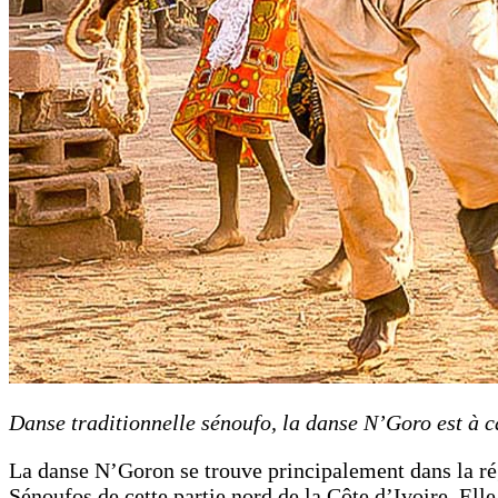
Danse traditionnelle sénoufo, la danse N’Goro est à car
La danse N’Goron se trouve principalement dans la rég
Sénoufos de cette partie nord de la Côte d’Ivoire. Elle