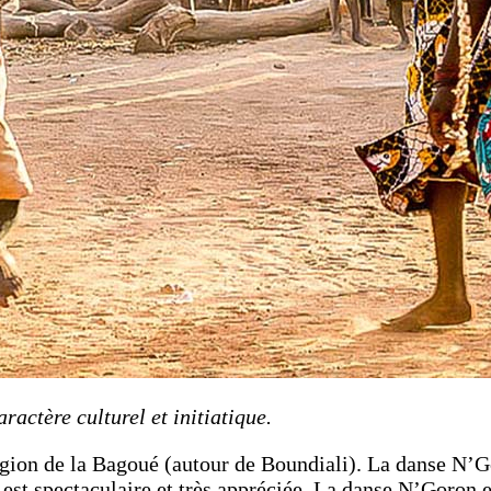
actère culturel et initiatique.
ion de la Bagoué (autour de Boundiali). La danse N’Gor
 est spectaculaire et très appréciée. La danse N’Goron es