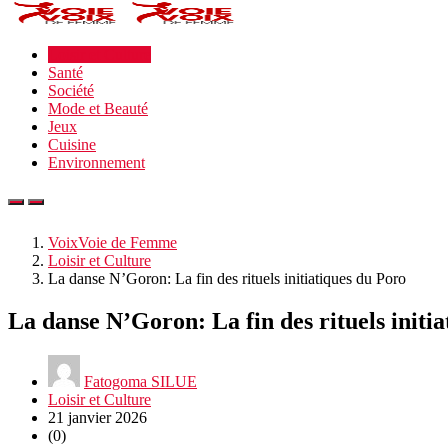
Loisir et Culture
Santé
Société
Mode et Beauté
Jeux
Cuisine
Environnement
VoixVoie de Femme
Loisir et Culture
La danse N’Goron: La fin des rituels initiatiques du Poro
La danse N’Goron: La fin des rituels initi
Fatogoma SILUE
Loisir et Culture
21 janvier 2026
(0)