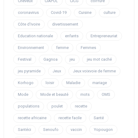
Cheveux
CIAPOL
CICG
coiffure
coronavirus
Covid-19
Cuisine
culture
Côte d’Ivoire
divertissement
Education nationale
enfants
Entrepreneuriat
Environnement
femme
Femmes
Festival
Gagnoa
jeu
jeu mot caché
jeu pyramide
Jeux
Jeux voixvoie de femme
Korhogo
loisir
Maladie
mariage
Mode
Mode et beauté
mots
OMS
populations
poulet
recette
recette africaine
recette facile
Santé
Santéci
Senoufo
vaccin
Yopougon