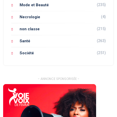
(235)
Mode et Beauté
(4)
Necrologie
(215)
non classe
(263)
Santé
(251)
Société
- ANNONCE SPONSORISÉE -