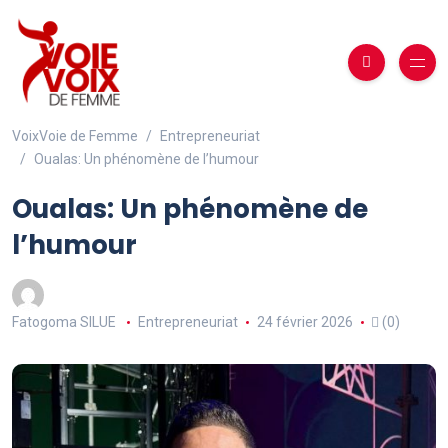
VoixVoie de Femme
Entrepreneuriat
Oualas: Un phénomène de l’humour
Oualas: Un phénomène de
l’humour
Fatogoma SILUE
Entrepreneuriat
24 février 2026
(0)