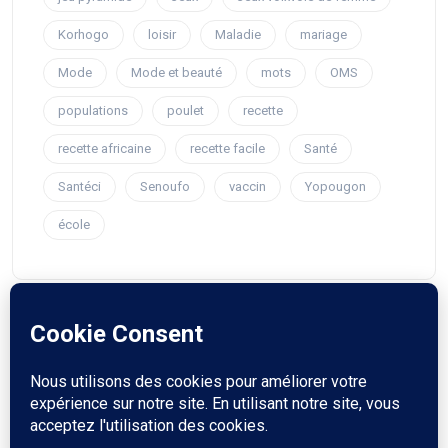
Korhogo
loisir
Maladie
mariage
Mode
Mode et beauté
mots
OMS
populations
poulet
recette
recette africaine
recette facile
Santé
Santéci
Senoufo
vaccin
Yopougon
école
© 2023 voiedefemme. Touts droit reservés.