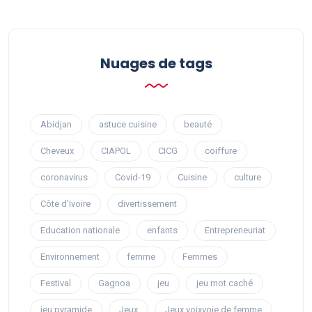
Nuages ​​de tags
Abidjan
astuce cuisine
beauté
Cheveux
CIAPOL
CICG
coiffure
coronavirus
Covid-19
Cuisine
culture
Côte d’Ivoire
divertissement
Education nationale
enfants
Entrepreneuriat
Environnement
femme
Femmes
Festival
Gagnoa
jeu
jeu mot caché
jeu pyramide
Jeux
Jeux voixvoie de femme