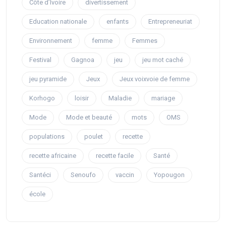
Côte d’Ivoire
divertissement
Education nationale
enfants
Entrepreneuriat
Environnement
femme
Femmes
Festival
Gagnoa
jeu
jeu mot caché
jeu pyramide
Jeux
Jeux voixvoie de femme
Korhogo
loisir
Maladie
mariage
Mode
Mode et beauté
mots
OMS
populations
poulet
recette
recette africaine
recette facile
Santé
Santéci
Senoufo
vaccin
Yopougon
école