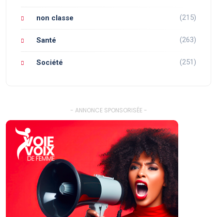
(215)
non classe
(263)
Santé
(251)
Société
- ANNONCE SPONSORISÉE -