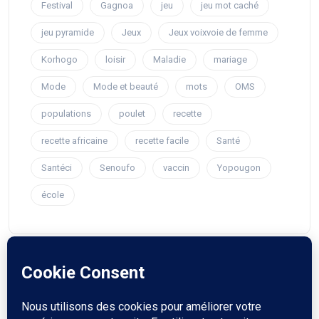
Festival
Gagnoa
jeu
jeu mot caché
jeu pyramide
Jeux
Jeux voixvoie de femme
Korhogo
loisir
Maladie
mariage
Mode
Mode et beauté
mots
OMS
populations
poulet
recette
recette africaine
recette facile
Santé
Santéci
Senoufo
vaccin
Yopougon
école
© 2023 voiedefemme. Touts droit reservés.