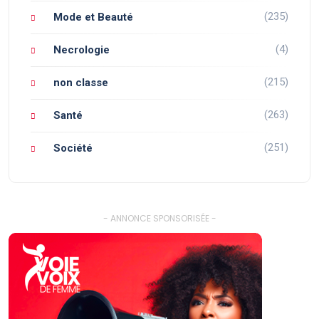
(235)
Mode et Beauté
(4)
Necrologie
(215)
non classe
(263)
Santé
(251)
Société
- ANNONCE SPONSORISÉE -