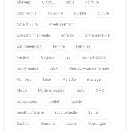
Cheveux
CIAPOL
CICG
coiffure
coronavirus
Covid-19
Cuisine
culture
Côte d’Ivoire
divertissement
Education nationale
enfants
Entrepreneuriat
Environnement
femme
Femmes
Festival
Gagnoa
jeu
jeu mot caché
jeu pyramide
Jeux
Jeux voixvoie de femme
Korhogo
loisir
Maladie
mariage
Mode
Mode et beauté
mots
OMS
populations
poulet
recette
recette africaine
recette facile
Santé
Santéci
Senoufo
vaccin
Yopougon