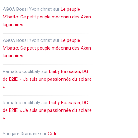
AGOA Bossi Yvon christ
sur
Le peuple
M’batto: Ce petit peuple méconnu des Akan
lagunaires
AGOA Bossi Yvon christ
sur
Le peuple
M’batto: Ce petit peuple méconnu des Akan
lagunaires
Ramatou coulibaly
sur
Diaby Bassaran, DG
de E2IE: « Je suis une passionnée du solaire
»
Ramatou coulibaly
sur
Diaby Bassaran, DG
de E2IE: « Je suis une passionnée du solaire
»
Sangaré Dramane
sur
Côte