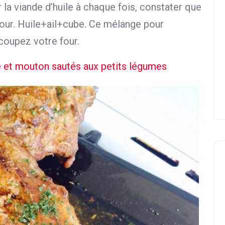
la viande d’huile à chaque fois, constater que
four. Huile+ail+cube. Ce mélange pour
 coupez votre four.
e et mouton sautés aux petits légumes