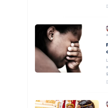
a
L
a
g