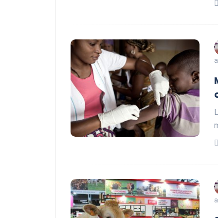
a
L
m
a