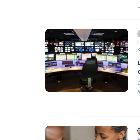
F
3
D
a
a