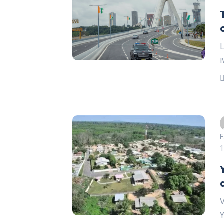
L
i
F
1
V
Y