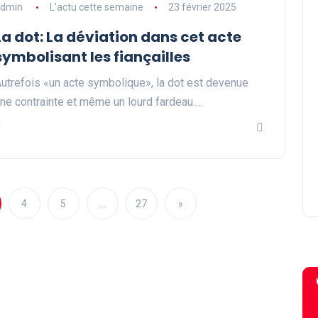
dmin
L'actu cette semaine
23 février 2025
La dot: La déviation dans cet acte
symbolisant les fiançailles
utrefois «un acte symbolique», la dot est devenue
ne contrainte et même un lourd fardeau.…
4
5
…
27
»