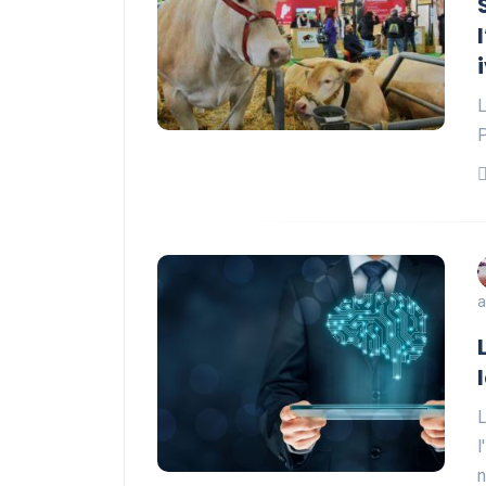
L
P
a
L
l
n