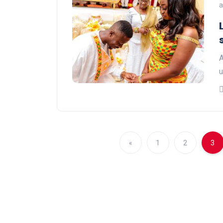
a
A
u
«
1
2
3