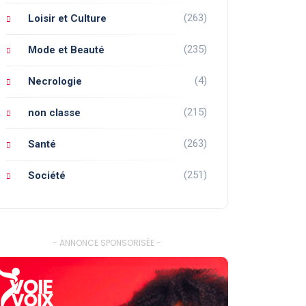
(263)
Loisir et Culture
(235)
Mode et Beauté
(4)
Necrologie
(215)
non classe
(263)
Santé
(251)
Société
- ANNONCE SPONSORISÉE -