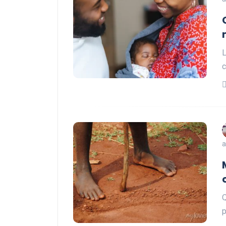
L
c
a
Q
p